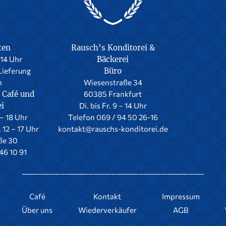
ten
Rausch’s Konditorei &
-14 Uhr
Bäckerei
Lieferung
Büro
h
Wiesenstraße 34
 Café und
60385 Frankfurt
ei
Di. bis Fr. 9 – 14 Uhr
 – 18 Uhr
Telefon 069 / 94 50 26-16
. 12 – 17 Uhr
kontakt@rauschs-konditorei.de
ße 30
46 10 91
Café
Kontakt
Impressum
Über uns
Wiederverkäufer
AGB