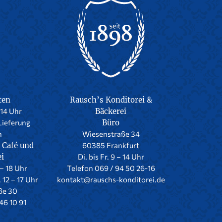
ten
Rausch’s Konditorei &
-14 Uhr
Bäckerei
Lieferung
Büro
h
Wiesenstraße 34
 Café und
60385 Frankfurt
ei
Di. bis Fr. 9 – 14 Uhr
 – 18 Uhr
Telefon 069 / 94 50 26-16
. 12 – 17 Uhr
kontakt@rauschs-konditorei.de
ße 30
46 10 91