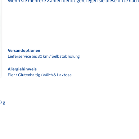
Wenn sie mehrere Zahlen benötigen, legen sie diese bitte nac
Versandoptionen
Lieferservice bis 30 km / Selbstabholung
Allergiehinweis
Eier / Glutenhaltig / Milch & Laktose
0 g