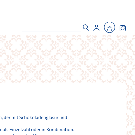
, der mit Schokoladenglasur und
r als Einzelzahl oder in Kombination.