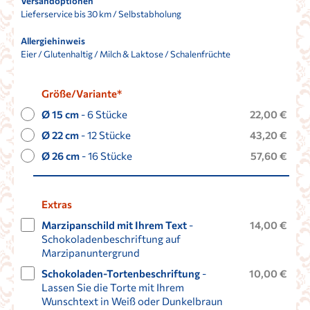
Versandoptionen
Lieferservice bis 30 km / Selbstabholung
Allergiehinweis
Eier / Glutenhaltig / Milch & Laktose / Schalenfrüchte
Größe/Variante*
Ø 15 cm
- 6 Stücke
22,00 €
Ø 22 cm
- 12 Stücke
43,20 €
Ø 26 cm
- 16 Stücke
57,60 €
Extras
Marzipanschild mit Ihrem Text
-
14,00 €
Schokoladenbeschriftung auf
Marzipanuntergrund
Schokoladen-Tortenbeschriftung
-
10,00 €
Lassen Sie die Torte mit Ihrem
Wunschtext in Weiß oder Dunkelbraun