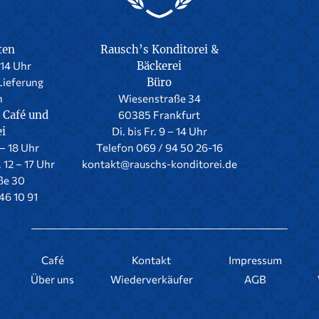
ten
Rausch’s Konditorei &
-14 Uhr
Bäckerei
Lieferung
Büro
h
Wiesenstraße 34
 Café und
60385 Frankfurt
ei
Di. bis Fr. 9 – 14 Uhr
 – 18 Uhr
Telefon 069 / 94 50 26-16
. 12 – 17 Uhr
kontakt@rauschs-konditorei.de
ße 30
46 10 91
Café
Kontakt
Impressum
Über uns
Wiederverkäufer
AGB