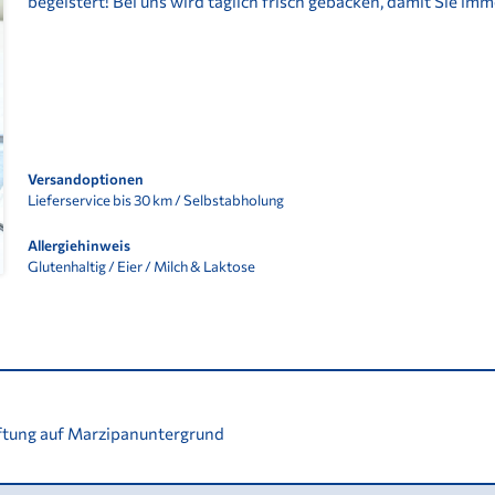
begeistert! Bei uns wird täglich frisch gebacken, damit Sie im
Versandoptionen
Lieferservice bis 30 km / Selbstabholung
Allergiehinweis
Glutenhaltig / Eier / Milch & Laktose
ftung auf Marzipanuntergrund