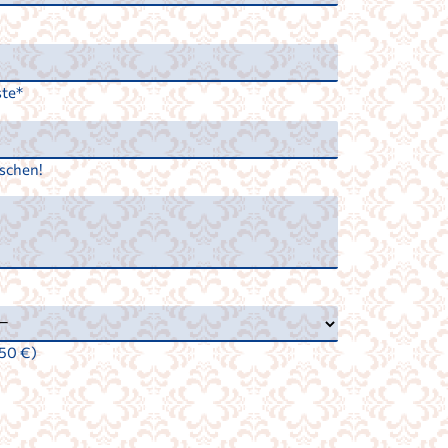
ste
schen!
,50 €)