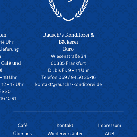
ten
Rausch’s Konditorei &
-14 Uhr
Bäckerei
Lieferung
Büro
h
Wiesenstraße 34
 Café und
60385 Frankfurt
ei
Di. bis Fr. 9 – 14 Uhr
 – 18 Uhr
Telefon 069 / 94 50 26-16
. 12 – 17 Uhr
kontakt@rauschs-konditorei.de
ße 30
46 10 91
Café
Kontakt
Impressum
Über uns
Wiederverkäufer
AGB