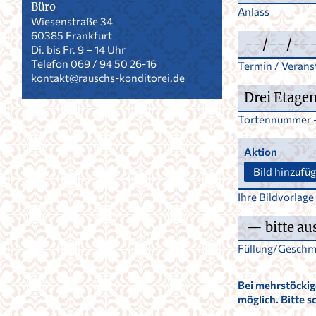
Büro
Anlass
Wiesenstraße 34
60385 Frankfurt
Di. bis Fr. 9 – 14 Uhr
Telefon 069 / 94 50 26-16
Termin / Verans
kontakt@rauschs-konditorei.de
Tortennummer - 
Aktion
Bild hinzufü
Ihre Bildvorlage
Füllung/Geschm
Bei mehrstöckig
möglich. Bitte 