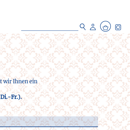
t wir Ihnen ein
Di.-Fr.).