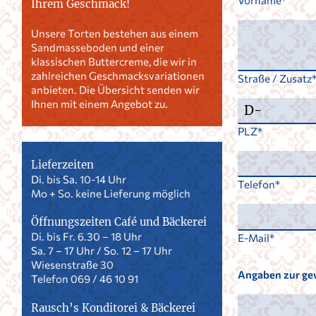
Vorname
Ihrem Geschmack!
Unsere Torten bestehen aus einem
Sandmasseboden und einer
klassischen Buttercreme, die wir in
zahlreichen Geschmacksvariationen
Straße / Zusatz
anbieten. Die Übersicht senden wir
Ihnen mit einem Angebot zu
.
PLZ
Lieferzeiten
Di. bis Sa. 10-14 Uhr
Telefon
Mo + So. keine Lieferung möglich
Öffnungszeiten Café und Bäckerei
Di. bis Fr. 6.30 – 18 Uhr
E-Mail
Sa. 7 – 17 Uhr / So. 12 – 17 Uhr
Wiesenstraße 30
Angaben zur ge
Telefon 069 / 46 10 91
Rausch’s Konditorei & Bäckerei